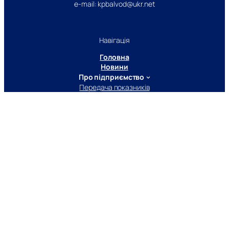
e-mail: kpbalvod@ukr.net
Навігація
Головна
Новини
Про підприємство
Передача показників
Абонентам
Контакти
Слідкуйте за нами
Telegram
Facebook