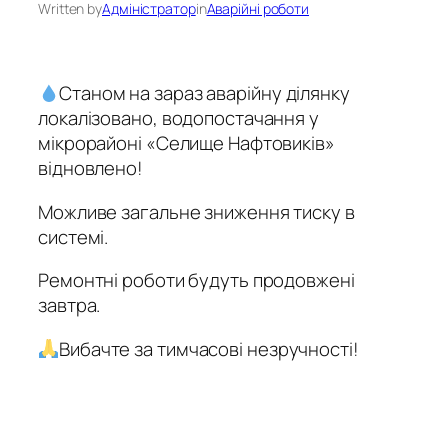
Written by
Адміністратор
in
Аварійні роботи
Станом на зараз аварійну ділянку
локалізовано, водопостачання у
мікрорайоні «Селище Нафтовиків»
відновлено!
Можливе загальне зниження тиску в
системі.
Ремонтні роботи будуть продовжені
завтра.
Вибачте за тимчасові незручності!