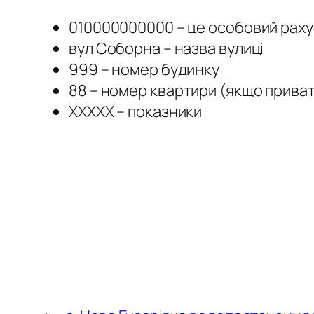
010000000000 – це особовий рах
вул Соборна – назва вулиці
999 – номер будинку
88 – номер квартири (якщо прива
ХХХХХ – показники