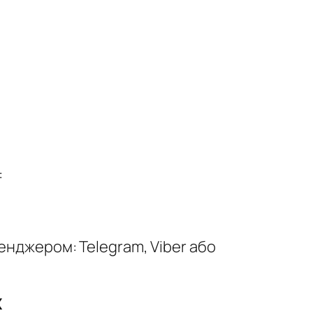
:
енджером: Telegram, Viber або
Х