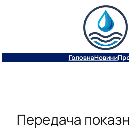
Перейти
до
вмісту
Головна
Новини
Про
Передача показн