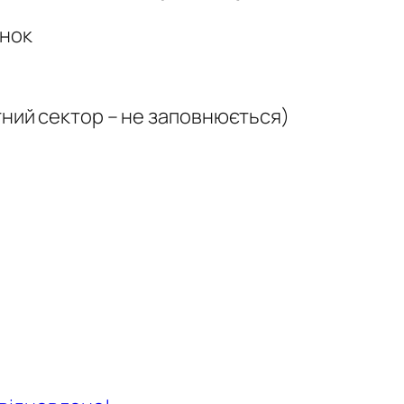
унок
тний сектор – не заповнюється)